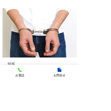
刑事
刑事全般、訴訟、捜査段階の刑事弁護、公判
お電話
お問合せ
段階の刑事弁護・控訴・上告、告訴・告発手
続、保釈手続