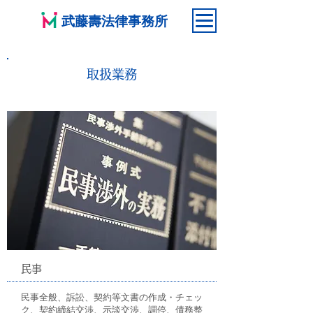
武藤壽法律事務所
取扱業務
民事
民事全般、訴訟、契約等文書の作成・チェッ
ク、契約締結交渉、示談交渉、調停、債務整