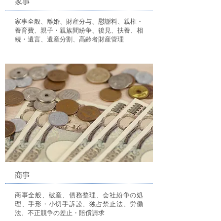
家事
家事全般、離婚、財産分与、慰謝料、親権・
養育費、親子・親族間紛争、後見、扶養、相
続・遺言、遺産分割、高齢者財産管理
商事
商事全般、破産、債務整理、会社紛争の処
理、手形・小切手訴訟、独占禁止法、労働
法、不正競争の差止・賠償請求